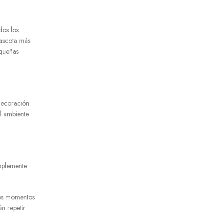
dos los
mascota más
equeñas
 decoración
l ambiente
implemente
tos momentos
án repetir