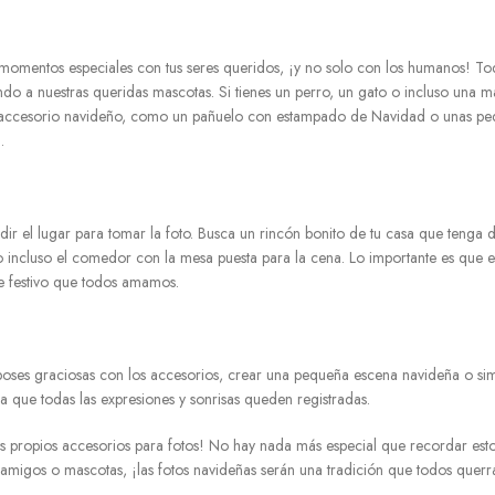
 momentos especiales con tus seres queridos, ¡y no solo con los humanos! To
luyendo a nuestras queridas mascotas. Si tienes un perro, un gato o incluso una 
ño accesorio navideño, como un pañuelo con estampado de Navidad o unas p
.
idir el lugar para tomar la foto. Busca un rincón bonito de tu casa que tenga
o incluso el comedor con la mesa puesta para la cena. Lo importante es que e
ue festivo que todos amamos.
 poses graciosas con los accesorios, crear una pequeña escena navideña o s
ra que todas las expresiones y sonrisas queden registradas.
 propios accesorios para fotos! No hay nada más especial que recordar es
, amigos o mascotas, ¡las fotos navideñas serán una tradición que todos querr