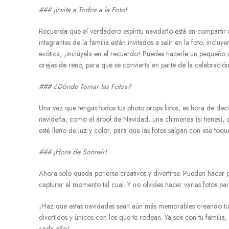
### ¡Invita a Todos a la Foto!
Recuerda que el verdadero espíritu navideño está en compartir
integrantes de la familia están invitados a salir en la foto, inc
exótica, ¡inclúyela en el recuerdo! Puedes hacerle un peque
orejas de reno, para que se convierta en parte de la celebración
### ¿Dónde Tomar las Fotos?
Una vez que tengas todos tus photo props listos, es hora de dec
navideña, como el árbol de Navidad, una chimenea (si tienes), 
esté lleno de luz y color, para que las fotos salgan con ese toq
### ¡Hora de Sonreír!
Ahora solo queda ponerse creativos y divertirse. Pueden hacer
capturar el momento tal cual. Y no olvides hacer varias fotos pa
¡Haz que estas navidades sean aún más memorables creando tus
divertidos y únicos con los que te rodean. Ya sea con tu familia
cada año!