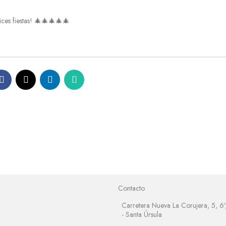
lices fiestas! 🎄🎄🎄🎄🎄
n
Contacto
Carretera Nueva La Corujera, 5, 6
- Santa Úrsula