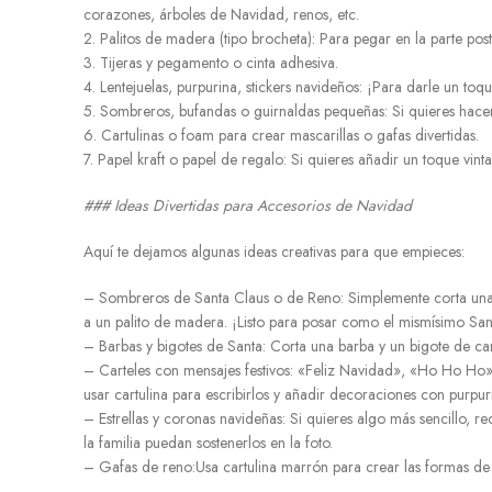
corazones, árboles de Navidad, renos, etc.
2. Palitos de madera (tipo brocheta): Para pegar en la parte post
3. Tijeras y pegamento o cinta adhesiva.
4. Lentejuelas, purpurina, stickers navideños: ¡Para darle un toque
5. Sombreros, bufandas o guirnaldas pequeñas: Si quieres hace
6. Cartulinas o foam para crear mascarillas o gafas divertidas.
7. Papel kraft o papel de regalo: Si quieres añadir un toque vinta
### Ideas Divertidas para Accesorios de Navidad
Aquí te dejamos algunas ideas creativas para que empieces:
– Sombreros de Santa Claus o de Reno: Simplemente corta una f
a un palito de madera. ¡Listo para posar como el mismísimo San
– Barbas y bigotes de Santa: Corta una barba y un bigote de cart
– Carteles con mensajes festivos: «Feliz Navidad», «Ho Ho Ho»,
usar cartulina para escribirlos y añadir decoraciones con purpuri
– Estrellas y coronas navideñas: Si quieres algo más sencillo, r
la familia puedan sostenerlos en la foto.
– Gafas de reno:Usa cartulina marrón para crear las formas de l