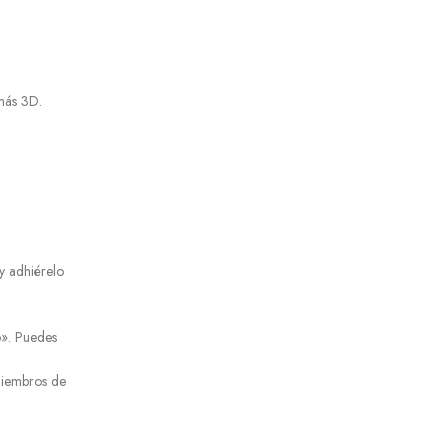
más 3D.
y adhiérelo
o». Puedes
 miembros de
.