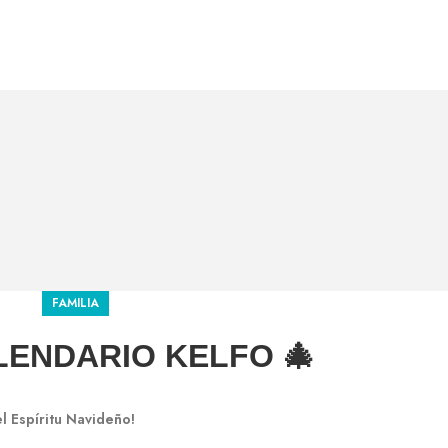
FAMILIA
ALENDARIO KELFO 🎄
l Espíritu Navideño!