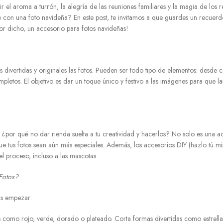
r el aroma a turrón, la alegría de las reuniones familiares y la magia de los r
con una foto navideña? En este post, te invitamos a que guardes un recuerd
ejor dicho, un accesorio para fotos navideñas!
divertidas y originales las fotos. Pueden ser todo tipo de elementos: desde ca
pletos. El objetivo es dar un toque único y festivo a las imágenes para que la
 ¿por qué no dar rienda suelta a tu creatividad y hacerlos? No solo es una ac
ue tus fotos sean aún más especiales. Además, los accesorios DIY (hazlo tú m
el proceso, incluso a las mascotas.
Fotos?
as empezar:
s como rojo, verde, dorado o plateado. Corta formas divertidas como estrella