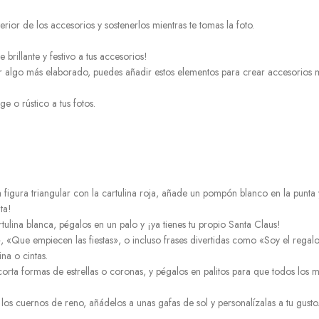
erior de los accesorios y sostenerlos mientras te tomas la foto.
 brillante y festivo a tus accesorios!
r algo más elaborado, puedes añadir estos elementos para crear accesorios 
ge o rústico a tus fotos.
igura triangular con la cartulina roja, añade un pompón blanco en la punta 
ta!
ulina blanca, pégalos en un palo y ¡ya tienes tu propio Santa Claus!
 «Que empiecen las fiestas», o incluso frases divertidas como «Soy el regal
na o cintas.
ecorta formas de estrellas o coronas, y pégalos en palitos para que todos los
os cuernos de reno, añádelos a unas gafas de sol y personalízalas a tu gusto