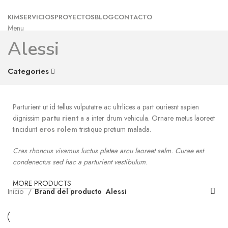
KIM
SERVICIOS
PROYECTOS
BLOG
CONTACTO
Menu
Alessi
Categories
Parturient ut id tellus vulputatre ac ultrlices a part ouriesnt sapien
dignissim
partu rient
a a inter drum vehicula. Ornare metus laoreet
tincidunt
eros rolem
tristique pretium malada.
Cras rhoncus vivamus luctus platea arcu laoreet selm. Curae est
condenectus sed hac a parturient vestibulum.
MORE PRODUCTS
Inicio
Brand del producto
Alessi