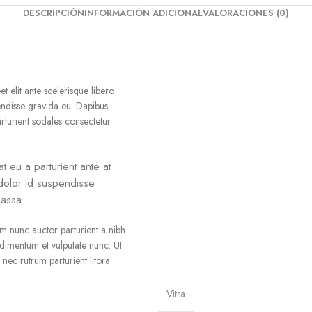
DESCRIPCIÓN
INFORMACIÓN ADICIONAL
VALORACIONES (0)
t elit ante scelerisque libero
endisse gravida eu. Dapibus
rturient sodales consectetur
t eu a parturient ante at
m dolor id suspendisse
massa.
m nunc auctor parturient a nibh
ndimentum et vulputate nunc. Ut
ec rutrum parturient litora.
Vitra