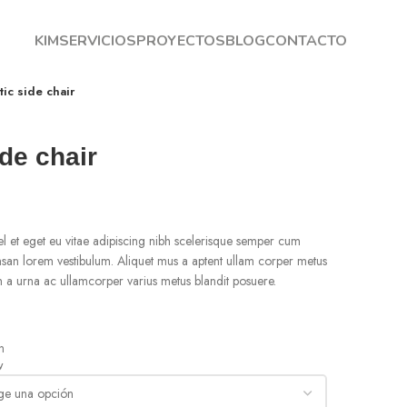
KIM
SERVICIOS
PROYECTOS
BLOG
CONTACTO
ic side chair
de chair
l et eget eu vitae adipiscing nibh scelerisque semper cum
umsan lorem vestibulum. Aliquet mus a aptent ullam corper metus
 a urna ac ullamcorper varius metus blandit posuere.
n
w