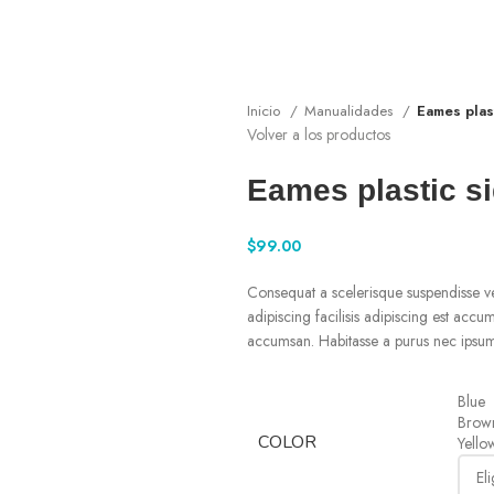
Inicio
Manualidades
Eames plast
Volver a los productos
Eames plastic si
$
99.00
Consequat a scelerisque suspendisse ve
adipiscing facilisis adipiscing est acc
accumsan. Habitasse a purus nec ipsum
Blue
Brow
COLOR
Yello