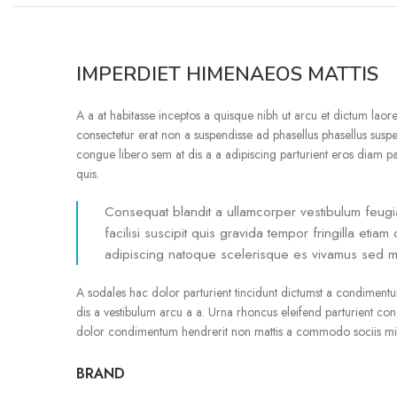
IMPERDIET HIMENAEOS MATTIS
A a at habitasse inceptos a quisque nibh ut arcu et dictum laoree
consectetur erat non a suspendisse ad phasellus phasellus susp
congue libero sem at dis a a adipiscing parturient eros diam pa
quis.
Consequat blandit a ullamcorper vestibulum feugia
facilisi suscipit quis gravida tempor fringilla etia
adipiscing natoque scelerisque es vivamus sed 
A sodales hac dolor parturient tincidunt dictumst a condimentu
dis a vestibulum arcu a a. Urna rhoncus eleifend parturient co
dolor condimentum hendrerit non mattis a commodo sociis mi n
BRAND